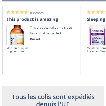
03/28/25
This product is amazing
Sleeping
This product makes me sleep
faster that I expected
Ruzsel
Melatonin Liquid
Melatonin 10m
1mg per dose.
Advanced Slee
60ml Bottle by
60 Tablets by
Vitasunn -Fast
Natrol -
Acting Sleep
Maximum
Aide | No Sugar,
Strength!
and Alcohol
Free!
Tous les colis sont expédiés
depuis l'UE