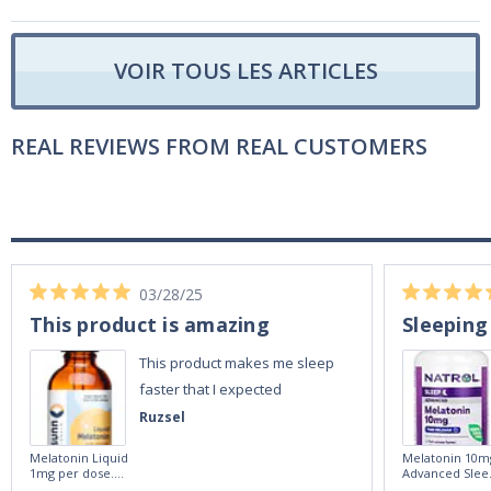
VOIR TOUS LES ARTICLES
REAL REVIEWS FROM REAL CUSTOMERS
03/28/25
This product is amazing
Sleeping
This product makes me sleep
faster that I expected
Ruzsel
Melatonin Liquid
Melatonin 10m
1mg per dose.
Advanced Slee
60ml Bottle by
60 Tablets by