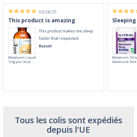
03/28/25
This product is amazing
Sleeping
This product makes me sleep
faster that I expected
Ruzsel
Melatonin Liquid
Melatonin 10m
1mg per dose.
Advanced Slee
60ml Bottle by
60 Tablets by
Vitasunn -Fast
Natrol -
Acting Sleep
Maximum
Aide | No Sugar,
Strength!
and Alcohol
Free!
Tous les colis sont expédiés
depuis l'UE