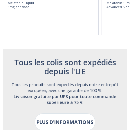
Melatonin Liquid
Melatonin 10m
1mg per dose.
Advanced Slee
60ml Bottle by
60 Tablets by
Vitasunn -Fast
Natrol -
Acting Sleep
Maximum
Aide | No Sugar,
Strength!
and Alcohol
Free!
Tous les colis sont expédiés
depuis l'UE
Tous les produits sont expédiés depuis notre entrepôt
européen, avec une garantie de 100 %.
Livraison gratuite par UPS pour toute commande
supérieure à 75 €.
PLUS D'INFORMATIONS