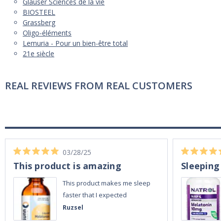
Glauser Sciences de la vie
BIOSTEEL
Grassberg
Oligo-éléments
Lemuria - Pour un bien-être total
21e siècle
REAL REVIEWS FROM REAL CUSTOMERS
03/28/25
This product is amazing
Sleeping
This product makes me sleep
faster that I expected
Ruzsel