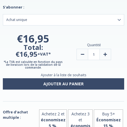
S'abonner :
€16,95
Total:
Quantité
€16,95
+VAT*
Diminuer
Augmenter
la
la
quantité
quantité
*La TVA est calculée en fonction du pays
de livraison lors de la validation de la
de
de
commande.
Melatonin
Melatonin
Timed
Timed
Ajouter à la liste de souhaits
Release
Release
3mg
3mg
AJOUTER AU PANIER
90
90
Vegan
Vegan
Tablets
Tablets
by
by
Vitasunn
Vitasunn
Offre d'achat
Achetez 2 et
Achetez 3
Buy 5+
multiple :
économisez
et
Économisez
5 %.
économis
15 %.