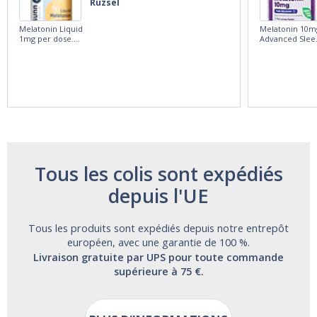
Ruzsel
Melatonin Liquid
Melatonin 10m
1mg per dose.
Advanced Slee
60ml Bottle by
60 Tablets by
Vitasunn -Fast
Natrol -
Acting Sleep
Maximum
Aide | No Sugar,
Strength!
and Alcohol
Free!
Tous les colis sont expédiés
depuis l'UE
Tous les produits sont expédiés depuis notre entrepôt
européen, avec une garantie de 100 %.
Livraison gratuite par UPS pour toute commande
supérieure à 75 €.