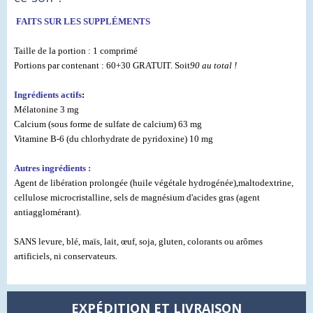
FAITS SUR LES SUPPLÉMENTS
Taille de la portion : 1 comprimé
Portions par contenant : 60+30 GRATUIT. Soit
90 au total !
Ingrédients actifs
:
Mélatonine 3 mg
Calcium (sous forme de sulfate de calcium) 63 mg
Vitamine B-6 (du chlorhydrate de pyridoxine) 10 mg
Autres ingrédients :
Agent de libération prolongée (huile végétale hydrogénée),
maltodextrine,
cellulose microcristalline, sels de magnésium d'acides gras (agent
antiagglomérant
)
.
SANS levure, blé, maïs, lait, œuf, soja, gluten, colorants ou arômes
artificiels, ni conservateurs.
EXPÉDITION ET LIVRAISON