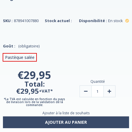
SKU :
878941007880
Stock actuel :
Disponibilité :
En stock
Goût :
(obligatoire)
Pastèque salée
€29,95
Total:
Quantité
€29,95
+VAT*
Diminuer
Augmenter
la
la
quantité
quantité
*La TVA est calculée en fonction du pays
de livraison lors de la validation de la
de
de
commande.
ZeroLyte,
ZeroLyte,
mélange
mélange
Ajouter à la liste de souhaits
pour
pour
boisson
boisson
AJOUTER AU PANIER
aux
aux
électrolytes
électrolytes