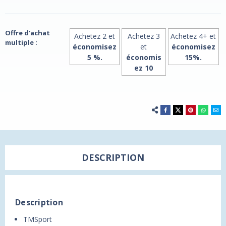
30
30
sachets,
sachets,
7,3g
7,3g
chacun
chacun
Offre d'achat
Achetez 2 et
Achetez 3
Achetez 4+ et
multiple :
économisez
et
économisez
5 %.
économis
15%.
ez 10
DESCRIPTION
Description
TMSport