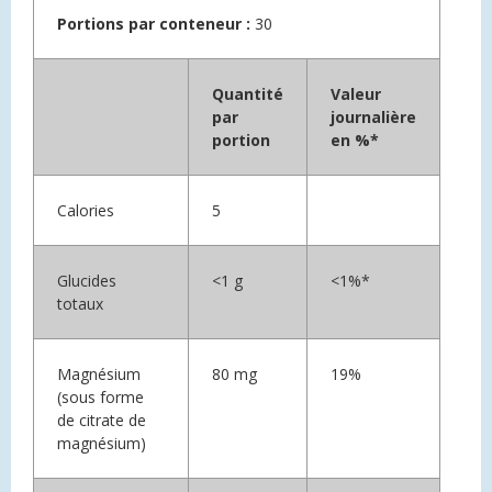
Portions par conteneur :
30
Quantité
Valeur
par
journalière
portion
en %*
Calories
5
Glucides
<1 g
<1%*
totaux
Magnésium
80 mg
19%
(sous forme
de citrate de
magnésium)