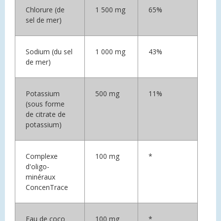
Chlorure (de
1 500 mg
65%
sel de mer)
Sodium (du sel
1 000 mg
43%
de mer)
Potassium
500 mg
11%
(sous forme
de citrate de
potassium)
Complexe
100 mg
*
d'oligo-
minéraux
ConcenTrace
Eau de coco
100 mg
*