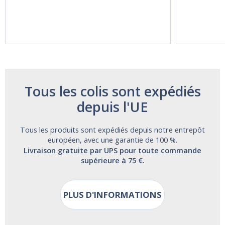
60ml Bottle by
60 Tablets by
Vitasunn -Fast
Natrol -
Acting Sleep
Maximum
Aide | No Sugar,
Strength!
and Alcohol
Free!
Tous les colis sont expédiés
depuis l'UE
Tous les produits sont expédiés depuis notre entrepôt
européen, avec une garantie de 100 %.
Livraison gratuite par UPS pour toute commande
supérieure à 75 €.
PLUS D'INFORMATIONS