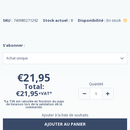
SKU :
740985271292
Stock actuel :
8
Disponibilité :
En stock
S'abonner :
€21,95
Total:
Quantité
€21,95
+VAT*
Diminuer
Augmenter
la
la
quantité
quantité
*La TVA est calculée en fonction du pays
de livraison lors de la validation de la
de
de
commande.
Alaska
Alaska
Wild®
Wild®
Ajouter à la liste de souhaits
Fish
Fish
Oil
Oil
AJOUTER AU PANIER
Mega
Mega