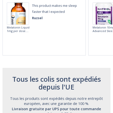
This product makes me sleep
faster that I expected
Ruzsel
Melatonin Liquid
Melatonin 10m
1mg per dose.
Advanced Slee
60ml Bottle by
60 Tablets by
Vitasunn -Fast
Natrol -
Acting Sleep
Maximum
Aide | No Sugar,
Strength!
and Alcohol
Free!
Tous les colis sont expédiés
depuis l'UE
Tous les produits sont expédiés depuis notre entrepôt
européen, avec une garantie de 100 %.
Livraison gratuite par UPS pour toute commande