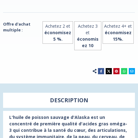
Omega-
Omega-
3
3
90
90
Enteric
Enteric
Softgels
Softgels
Offre d'achat
Achetez 2 et
Achetez 3
Achetez 4+ et
multiple :
économisez
et
économisez
5 %.
économis
15%.
ez 10
DESCRIPTION
L'huile de poisson sauvage d'Alaska est un
concentré de première qualité d'acides gras oméga-
3 qui contribue à la santé du cœur, des articulations,
du système immunitaire, de la peau, du cerveau, de