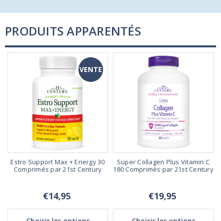
PRODUITS APPARENTÉS
VENTE
t
Estro Support Max + Energy 30
Super Collagen Plus Vitamin C
Comprimés par 21st Century
180 Comprimés par 21st Century
€14,95
€19,95
Choisir les options
Choisir les options