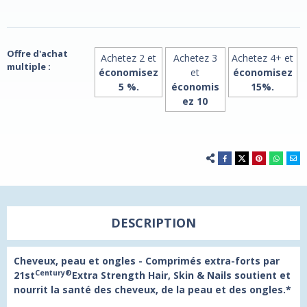
-
-
90
90
comprimés
comprimés
extra-
extra-
forts
forts
par
par
Offre d'achat
Achetez 2 et
Achetez 3
Achetez 4+ et
21st
21st
multiple :
Century
Century
économisez
et
économisez
5 %.
économis
15%.
ez 10
DESCRIPTION
Cheveux, peau et ongles - Comprimés extra-forts par
Century®
21st
Extra Strength Hair, Skin & Nails soutient et
nourrit la santé des cheveux, de la peau et des ongles.*