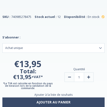
SKU :
740985278475
Stock actuel :
12
Disponibilité :
En stock
S'abonner :
€13,95
Total:
Quantité
€13,95
+VAT*
Diminuer
Augmenter
la
la
quantité
quantité
*La TVA est calculée en fonction du pays
de livraison lors de la validation de la
de
de
commande.
cheveux,
cheveux,
de
de
Ajouter à la liste de souhaits
peau
peau
et
et
AJOUTER AU PANIER
d'ongles
d'ongles