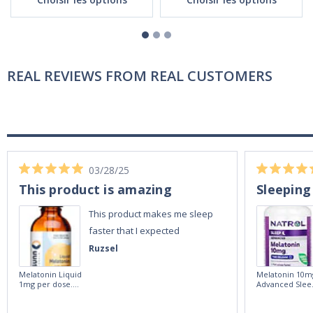
REAL REVIEWS FROM REAL CUSTOMERS
03/28/25
This product is amazing
Sleeping
This product makes me sleep
faster that I expected
Ruzsel
Melatonin Liquid
Melatonin 10m
1mg per dose.
Advanced Slee
60ml Bottle by
60 Tablets by
Vitasunn -Fast
Natrol -