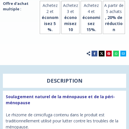
Offre d'achat
Achetez
Achetez
Achetez
A partir de
multiple :
2 et
3 et
4 et
5 achats
économ
écono
économi
, 20% de
isez 5
misez
sez
réductio
%.
10
15%.
n
DESCRIPTION
Soulagement naturel de la ménopause et de la péri-
ménopause
Le rhizome de cimicifuga contenu dans le produit est
traditionnellement utilisé pour lutter contre les troubles de la
ménopause.