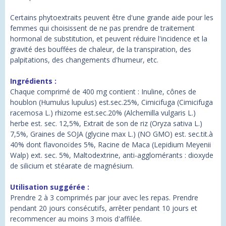
Certains phytoextraits peuvent être d'une grande aide pour les
femmes qui choisissent de ne pas prendre de traitement
hormonal de substitution, et peuvent réduire l'incidence et la
gravité des bouffées de chaleur, de la transpiration, des
palpitations, des changements d'humeur, etc.
Ingrédients :
Chaque comprimé de 400 mg contient : Inuline, cônes de
houblon (Humulus lupulus) est.sec.25%, Cimicifuga (Cimicifuga
racemosa L.) rhizome est.sec.20% (Alchemilla vulgaris L.)
herbe est. sec. 12,5%, Extrait de son de riz (Oryza sativa L.)
7,5%, Graines de SOJA (glycine max L.) (NO GMO) est. sec.tit.à
40% dont flavonoïdes 5%, Racine de Maca (Lepidium Meyenii
Walp) ext. sec. 5%, Maltodextrine, anti-agglomérants : dioxyde
de silicium et stéarate de magnésium.
Utilisation suggérée :
Prendre 2 à 3 comprimés par jour avec les repas. Prendre
pendant 20 jours consécutifs, arrêter pendant 10 jours et
recommencer au moins 3 mois d'affilée.