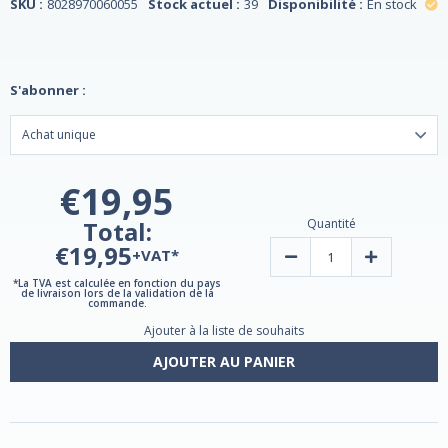
SKU :
8028970060055
Stock actuel :
39
Disponibilité :
En stock
S'abonner :
€19,95
Total:
Quantité
€19,95
+VAT*
Diminuer
Augmenter
la
la
Quantité
Quantité
*La TVA est calculée en fonction du pays
de livraison lors de la validation de la
de
de
commande.
Dame
Dame
en
en
Ajouter à la liste de souhaits
48
48
Plus
Plus
AJOUTER AU PANIER
-
-
60
60
Comprimés
Comprimés
de
de
Lemuria
Lemuria