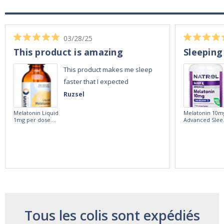
03/28/25
This product is amazing
Sleeping
This product makes me sleep
faster that I expected
Ruzsel
Melatonin Liquid
Melatonin 10m
1mg per dose.
Advanced Slee
60ml Bottle by
60 Tablets by
Vitasunn -Fast
Natrol -
Acting Sleep
Maximum
Aide | No Sugar,
Strength!
and Alcohol
Free!
Tous les colis sont expédiés