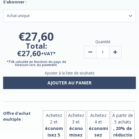
S'abonner :
€27,60
Quantité
Total:
€27,60
Réduction
Augmentati
+VAT*
de
de
la
la
*TVA calculée en fonction du pays de
quantité
quantité
livraison lors du paiement.
d'esters
d'esters
Ajouter à la liste de souhaits
liposomaux
liposomaux
de
de
vitamine
vitamine
AJOUTER AU PANIER
C
C
et
et
de
de
bioflavonoïdes
bioflavonoïd
par
par
MITO
MITO
Biomedical
Biomedical
Offre d'achat
Achetez
Achetez
Achetez
A partir de
multiple :
2 et
3 et
4 et
5 achats
économ
écono
économi
, 20% de
isez 5
misez
sez
réductio