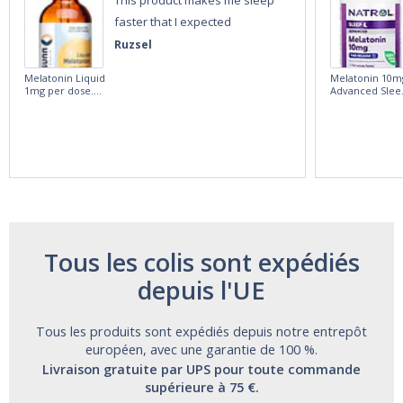
This product makes me sleep
faster that I expected
Ruzsel
Melatonin Liquid
Melatonin 10m
1mg per dose.
Advanced Slee
60ml Bottle by
60 Tablets by
Vitasunn -Fast
Natrol -
Acting Sleep
Maximum
Aide | No Sugar,
Strength!
and Alcohol
Free!
Tous les colis sont expédiés
depuis l'UE
Tous les produits sont expédiés depuis notre entrepôt
européen, avec une garantie de 100 %.
Livraison gratuite par UPS pour toute commande
supérieure à 75 €.