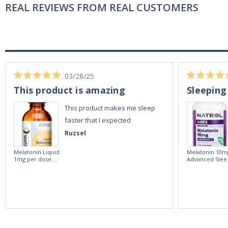
REAL REVIEWS FROM REAL CUSTOMERS
03/28/25
This product is amazing
Sleeping
This product makes me sleep
faster that I expected
Ruzsel
Melatonin Liquid
Melatonin 10m
1mg per dose.
Advanced Slee
60ml Bottle by
60 Tablets by
Vitasunn -Fast
Natrol -
Acting Sleep
Maximum
Aide | No Sugar,
Strength!
and Alcohol
Free!