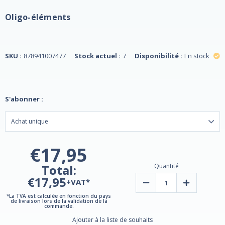
Oligo-éléments
SKU :
878941007477
Stock actuel :
7
Disponibilité :
En stock
S'abonner :
€17,95
Total:
Quantité
€17,95
+VAT*
Diminuer
Augmenter
la
la
quantité
quantité
*La TVA est calculée en fonction du pays
de livraison lors de la validation de la
d'oligo-
d'oligo-
commande.
éléments
éléments
ioniques
ioniques
Ajouter à la liste de souhaits
Biotine
Biotin