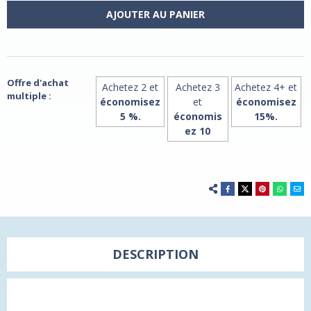
Plus
Plus
AJOUTER AU PANIER
Collagène
Collagen
59ml
59ml
-
-
Fraise
Fraise
Mangue
Mangue
Offre d'achat
Achetez 2 et
Achetez 3
Achetez 4+ et
multiple :
économisez
et
économisez
5 %.
économis
15%.
ez 10
DESCRIPTION