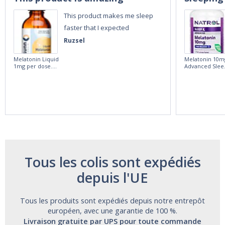
This product makes me sleep
faster that I expected
Ruzsel
Melatonin Liquid
Melatonin 10m
1mg per dose.
Advanced Slee
60ml Bottle by
60 Tablets by
Vitasunn -Fast
Natrol -
Acting Sleep
Maximum
Aide | No Sugar,
Strength!
and Alcohol
Free!
Tous les colis sont expédiés
depuis l'UE
Tous les produits sont expédiés depuis notre entrepôt
européen, avec une garantie de 100 %.
Livraison gratuite par UPS pour toute commande